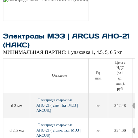
Электроды МЭЗ | ARCUS АНО-21
(НАКС)
МИНИМАЛЬНАЯ ПАРТИЯ:
1 упаковка 1, 4.5, 5, 6.5 кг
Цена с
НДС
Ед.
(за 1
Описание
изм.
ед.
изм.),
руб.
Электроды сварочные
d 2 мм
АНО-21 ( 2мм; 1кг; МЭЗ |
кг.
342.48
ARCUS;)
Электроды сварочные
d 2,5 мм
АНО-21 ( 2,5мм; 1кг; МЭЗ |
кг.
324.00
ARCUS)