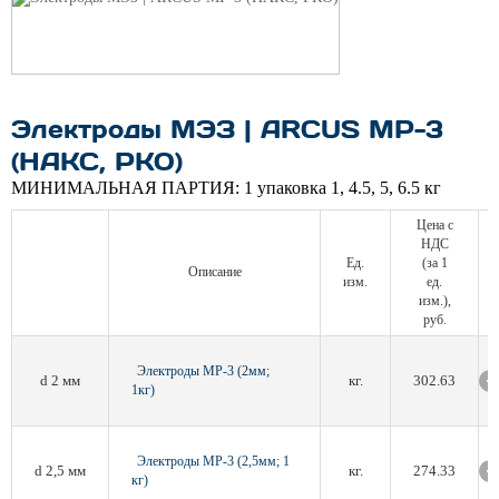
Электроды МЭЗ | ARCUS МР-3
(НАКС, РКО)
МИНИМАЛЬНАЯ ПАРТИЯ:
1 упаковка 1, 4.5, 5, 6.5 кг
Цена с
НДС
Ед.
(за 1
Описание
изм.
ед.
изм.),
руб.
Электроды МР-3 (2мм;
d 2 мм
кг.
302.63
1кг)
Электроды МР-3 (2,5мм; 1
d 2,5 мм
кг.
274.33
кг)