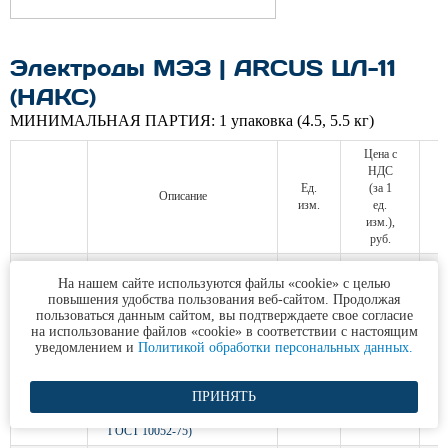
Электроды МЭЗ | ARCUS ЦЛ-11
(НАКС)
МИНИМАЛЬНАЯ ПАРТИЯ:
1 упаковка (4.5, 5.5 кг)
Цена с
НДС
Ед.
(за 1
Описание
изм.
ед.
изм.),
руб.
Электроды сварочные
На нашем сайте используются файлы «cookie» с целью
ЦЛ-11 (НАКС) (d 3 мм;
повышения удобства пользования веб-сайтом. Продолжая
d 3 мм
упаковка 4.5 кг; МЭЗ |
кг.
802.32
пользоваться данным сайтом, вы подтверждаете свое согласие
ARCUS; ГОСТ 9466-75;
на использование файлов «cookie» в соответствии с настоящим
ГОСТ 10052-75)
уведомлением и
Политикой обработки персональных данных.
Электроды сварочные
ЦЛ-11 (НАКС) (d 4 мм;
ПРИНЯТЬ
d 4 мм
упаковка 5 кг; МЭЗ |
кг.
787.80
ARCUS; ГОСТ 9466-75;
ГОСТ 10052-75)