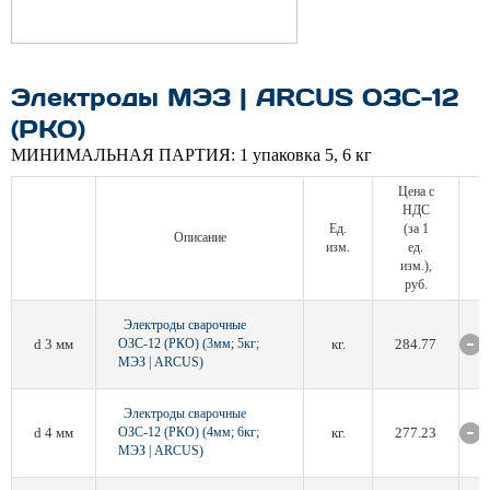
Электроды МЭЗ | ARCUS ОЗС-12
(РКО)
МИНИМАЛЬНАЯ ПАРТИЯ:
1 упаковка 5, 6 кг
Цена с
НДС
Ед.
(за 1
Описание
изм.
ед.
изм.),
руб.
Электроды сварочные
d 3 мм
ОЗС-12 (РКО) (3мм; 5кг;
кг.
284.77
МЭЗ | ARCUS)
Электроды сварочные
d 4 мм
ОЗС-12 (РКО) (4мм; 6кг;
кг.
277.23
МЭЗ | ARCUS)