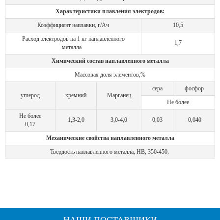
Характеристики плавления электродов:
Коэффициент наплавки, г/Ач
10,5
Расход электродов на 1 кг наплавленного
1,7
металла
Химический состав наплавленного металла
Массовая доля элементов,%
сера
фосфор
углерод
кремний
Марганец
Не более
Не более
1,3-2,0
3,0-4,0
0,03
0,040
0,17
Механические свойства наплавленного металла
Твердость наплавленного металла, НВ, 350-450.