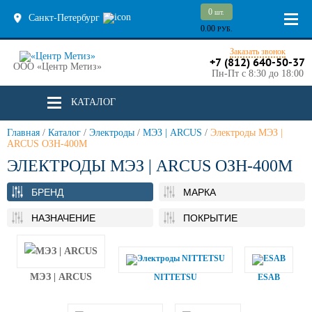
0
шт.
Санкт-Петербург
0.00
РУБ.
Заказать звонок
+7 (812) 640-50-37
ООО «Центр Метиз»
Пн-Пт с 8:30 до 18:00
КАТАЛОГ
Главная
/
Каталог
/
Электроды
/
МЭЗ | ARCUS
/
Электроды МЭЗ |
ARCUS ОЗН-400М
ЭЛЕКТРОДЫ МЭЗ | ARCUS ОЗН-400М
БРЕНД
МАРКА
НАЗНАЧЕНИЕ
ПОКРЫТИЕ
МЭЗ | ARCUS
NITTETSU
ESAB