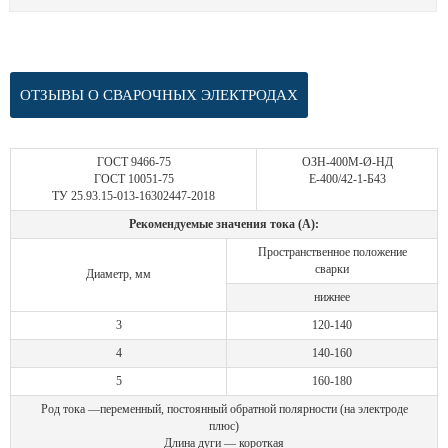
ОТЗЫВЫ О СВАРОЧНЫХ ЭЛЕКТРОДАХ
ГОСТ 9466-75
ОЗН-400М-Ø-НД
ГОСТ 10051-75
Е-400/42-1-Б43
ТУ 25.93.15-013-16302447-2018
Рекомендуемые значения тока (А):
Пространственное положение
сварки
Диаметр, мм
нижнее
3
120-140
4
140-160
5
160-180
Род тока —переменный, постоянный обратной полярности (на электроде
плюс)
Длина дуги — короткая