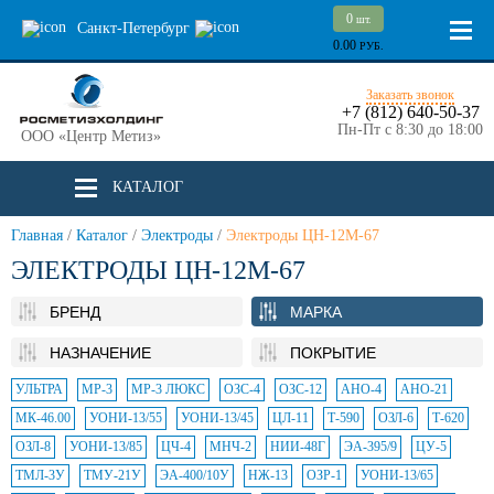
0
шт.
Санкт-Петербург
0.00
РУБ.
Заказать звонок
+7 (812) 640-50-37
Пн-Пт с 8:30 до 18:00
ООО «Центр Метиз»
КАТАЛОГ
Главная
/
Каталог
/
Электроды
/
Электроды ЦН-12М-67
ЭЛЕКТРОДЫ ЦН-12М-67
БРЕНД
МАРКА
НАЗНАЧЕНИЕ
ПОКРЫТИЕ
УЛЬТРА
МР-3
МР-3 ЛЮКС
ОЗС-4
ОЗС-12
АНО-4
АНО-21
МК-46.00
УОНИ-13/55
УОНИ-13/45
ЦЛ-11
Т-590
ОЗЛ-6
Т-620
ОЗЛ-8
УОНИ-13/85
ЦЧ-4
МНЧ-2
НИИ-48Г
ЭА-395/9
ЦУ-5
ТМЛ-3У
ТМУ-21У
ЭА-400/10У
НЖ-13
ОЗР-1
УОНИ-13/65