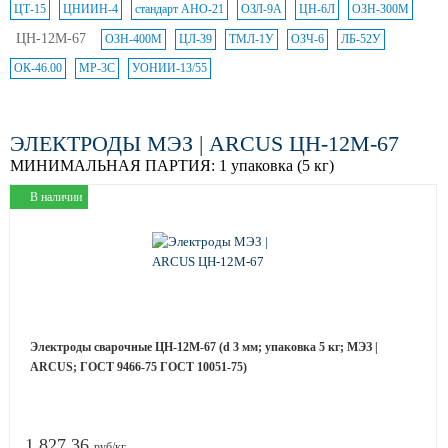
ЦТ-15
ЦНИИН-4
стандарт АНО-21
ОЗЛ-9А
ЦН-6Л
ОЗН-300М
ЦН-12М-67
ОЗН-400М
ЦЛ-39
ТМЛ-1У
ОЗЧ-6
ЛБ-52У
ОК-46.00
МР-3С
УОНИИ-13/55
ЭЛЕКТРОДЫ МЭЗ | ARCUS ЦН-12М-67
МИНИМАЛЬНАЯ ПАРТИЯ:
1 упаковка (5 кг)
В наличии
Электроды сварочные ЦН-12М-67 (d 3 мм; упаковка 5 кг; МЭЗ |
ARCUS; ГОСТ 9466-75 ГОСТ 10051-75)
1 827.36
руб/кг