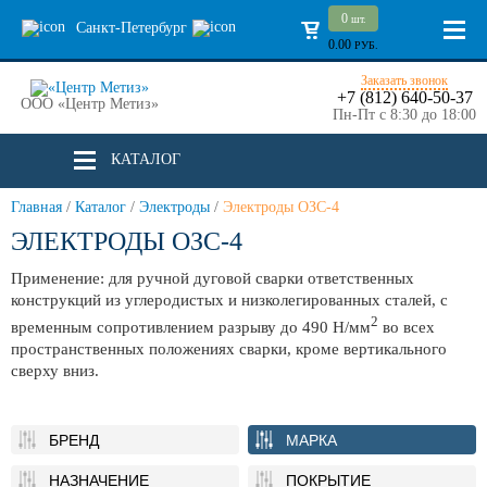
0
шт.
Санкт-Петербург
0.00
РУБ.
Заказать звонок
+7 (812) 640-50-37
ООО «Центр Метиз»
Пн-Пт с 8:30 до 18:00
КАТАЛОГ
Главная
/
Каталог
/
Электроды
/
Электроды ОЗС-4
ЭЛЕКТРОДЫ ОЗС-4
Применение: для ручной дуговой сварки ответственных
конструкций из углеродистых и низколегированных сталей, с
2
временным сопротивлением разрыву до 490 Н/мм
во всех
пространственных положениях сварки, кроме вертикального
сверху вниз.
БРЕНД
МАРКА
НАЗНАЧЕНИЕ
ПОКРЫТИЕ