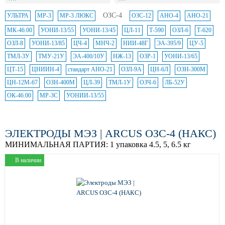
ОЗС-4
УЛЬТРА
МР-3
МР-3 ЛЮКС
ОЗС-12
АНО-4
АНО-21
МК-46.00
УОНИ-13/55
УОНИ-13/45
ЦЛ-11
Т-590
ОЗЛ-6
Т-620
ОЗЛ-8
УОНИ-13/85
ЦЧ-4
МНЧ-2
НИИ-48Г
ЭА-395/9
ЦУ-5
ТМЛ-3У
ТМУ-21У
ЭА-400/10У
НЖ-13
ОЗР-1
УОНИ-13/65
ЦТ-15
ЦНИИН-4
стандарт АНО-21
ОЗЛ-9А
ЦН-6Л
ОЗН-300М
ЦН-12М-67
ОЗН-400М
ЦЛ-39
ТМЛ-1У
ОЗЧ-6
ЛБ-52У
ОК-46.00
МР-3С
УОНИИ-13/55
ЭЛЕКТРОДЫ МЭЗ | ARCUS ОЗС-4 (НАКС)
МИНИМАЛЬНАЯ ПАРТИЯ:
1 упаковка 4.5, 5, 6.5 кг
В наличии