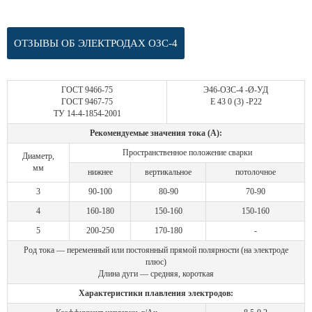
ОТЗЫВЫ ОБ ЭЛЕКТРОДАХ ОЗС-4
ГОСТ 9466-75
Э46-ОЗС-4 -Ø-УД
ГОСТ 9467-75
Е 43 0 (3) -Р22
ТУ 14-4-1854-2001
Рекомендуемые значения тока (А):
Пространственное положение сварки
Диаметр,
мм
нижнее
вертикальное
потолочное
3
90-100
80-90
70-90
4
160-180
150-160
150-160
5
200-250
170-180
-
Род тока — переменный или постоянный прямой полярности (на электроде
плюс)
Длина дуги — средняя, короткая
Характеристики плавления электродов: