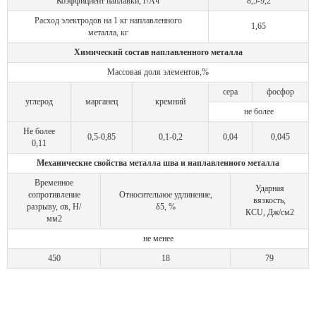
Коэффициент наплавки, г/Ач
8,5-9,2
Расход электродов на 1 кг наплавленного
1,65
металла, кг
Химический состав наплавленного металла
Массовая доля элементов,%
сера
фосфор
углерод
марганец
кремний
не более
Не более
0,5-0,85
0,1-0,2
0,04
0,045
0,11
Механические свойства металла шва и наплавленного металла
Временное
Ударная
сопротивление
Относительное удлинение,
вязкость,
разрыву, σв, Н/
δ5, %
КСU, Дж/см2
мм2
не менее
450
18
79