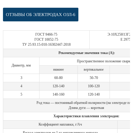
ОТЗЫВЫ ОБ ЭЛЕКТРОДАХ ОЗЛ-6
ГОСТ 9466-75
Э-10Х25Н13Г2-
ГОСТ 10052-75
Е 2975 
ТУ 25.93.15-010-16302447-2018
Рекомендуемые значения тока (А):
Пространственное положение сварки
Диаметр, мм
нижнее
вертикальное
п
3
60-80
50-70
4
120-140
100-120
5
140-160
120-140
Род тока — постоянный обратной полярности (на электроде плю
Длина дуги — короткая
Характеристики плавления электродов:
Коэффициент наплавки, г/Ач
Расход электродов на 1 кг наплавленного металла