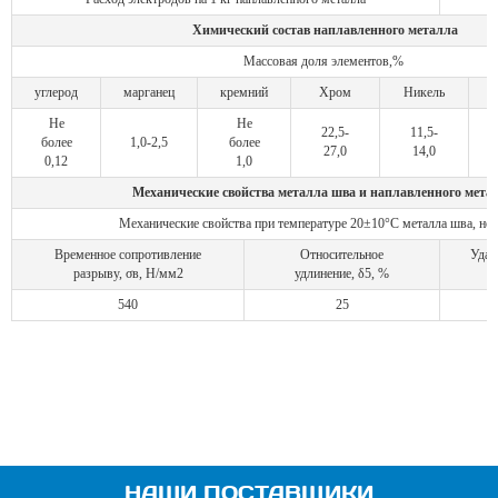
Химический состав наплавленного металла
Массовая доля элементов,%
углерод
марганец
кремний
Хром
Никель
Не
Не
22,5-
11,5-
более
1,0-2,5
более
б
27,0
14,0
0,12
1,0
Механические свойства металла шва и наплавленного мета
Механические свойства при температуре 20±10°С металла шва, не 
Временное сопротивление
Относительное
Удар
разрыву, σв, Н/мм2
удлинение, δ5, %
540
25
НАШИ ПОСТАВЩИКИ