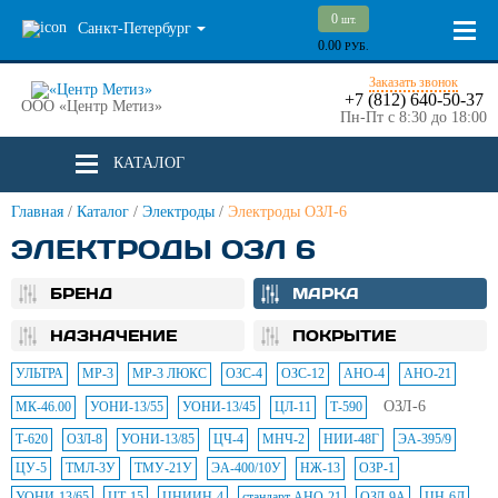
0
шт.
Санкт-Петербург
0.00
РУБ.
Заказать звонок
+7 (812) 640-50-37
ООО «Центр Метиз»
Пн-Пт с 8:30 до 18:00
КАТАЛОГ
Главная
/
Каталог
/
Электроды
/
Электроды ОЗЛ-6
ЭЛЕКТРОДЫ ОЗЛ 6
БРЕНД
МАРКА
НАЗНАЧЕНИЕ
ПОКРЫТИЕ
УЛЬТРА
МР-3
МР-3 ЛЮКС
ОЗС-4
ОЗС-12
АНО-4
АНО-21
ОЗЛ-6
МК-46.00
УОНИ-13/55
УОНИ-13/45
ЦЛ-11
Т-590
Т-620
ОЗЛ-8
УОНИ-13/85
ЦЧ-4
МНЧ-2
НИИ-48Г
ЭА-395/9
ЦУ-5
ТМЛ-3У
ТМУ-21У
ЭА-400/10У
НЖ-13
ОЗР-1
УОНИ-13/65
ЦТ-15
ЦНИИН-4
стандарт АНО-21
ОЗЛ-9А
ЦН-6Л