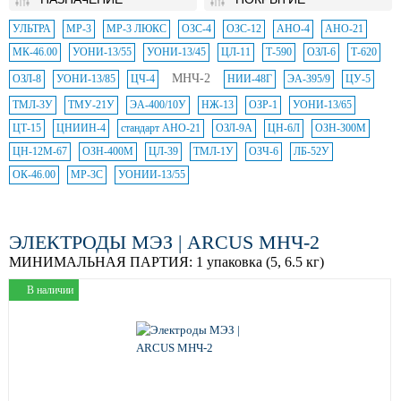
УЛЬТРА
МР-3
МР-3 ЛЮКС
ОЗС-4
ОЗС-12
АНО-4
АНО-21
МК-46.00
УОНИ-13/55
УОНИ-13/45
ЦЛ-11
Т-590
ОЗЛ-6
Т-620
МНЧ-2
ОЗЛ-8
УОНИ-13/85
ЦЧ-4
НИИ-48Г
ЭА-395/9
ЦУ-5
ТМЛ-3У
ТМУ-21У
ЭА-400/10У
НЖ-13
ОЗР-1
УОНИ-13/65
ЦТ-15
ЦНИИН-4
стандарт АНО-21
ОЗЛ-9А
ЦН-6Л
ОЗН-300М
ЦН-12М-67
ОЗН-400М
ЦЛ-39
ТМЛ-1У
ОЗЧ-6
ЛБ-52У
ОК-46.00
МР-3С
УОНИИ-13/55
ЭЛЕКТРОДЫ МЭЗ | ARCUS МНЧ-2
МИНИМАЛЬНАЯ ПАРТИЯ:
1 упаковка (5, 6.5 кг)
В наличии