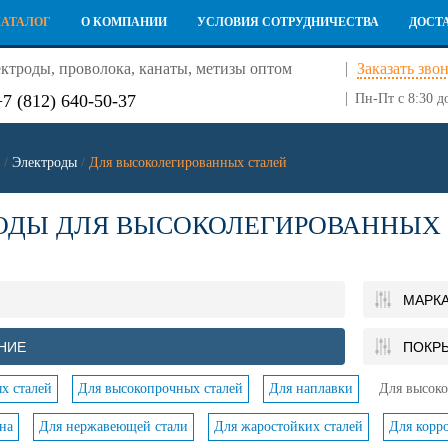
КАТАЛОГ
О КОМПАНИИ
УСЛОВИЯ СОТРУДНИЧЕСТВА
ДОСТ
ктроды, проволока, канаты, метизы оптом
Заказать зво
+7 (812) 640-50-37
Пн-Пт с 8:30 д
/
Электроды
/
Для высоколегированных сталей
ОДЫ ДЛЯ ВЫСОКОЛЕГИРОВАННЫХ
МАРК
НИЕ
ПОКР
х сталей
Для высокопрочных сталей
Для наплавки
Для высоко
на
Для нержавеющей стали
Для жаростойких сталей
Для корр