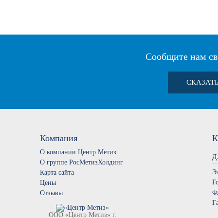
Сообщите нам св
СКАЗАТ
Компания
К
О компании Центр Метиз
Д
О группе РосМетизХолдинг
Э
Карта сайта
Г
Цены
Ф
Отзывы
Г
ООО «Центр Метиз» г.