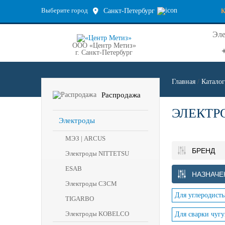
Выберите город
Санкт-Петербург
Эле
ООО «Центр Метиз»
г. Санкт-Петербург
Главная
/
Каталог
Распродажа
ЭЛЕКТР
Электроды
МЭЗ | ARCUS
БРЕНД
Электроды NITTETSU
ESAB
НАЗНАЧЕ
Электроды СЗСМ
Для углеродисты
TIGARBO
Электроды KOBELCO
Для сварки чугу