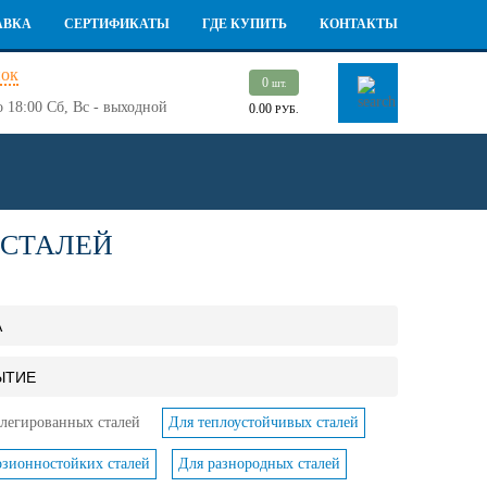
АВКА
СЕРТИФИКАТЫ
ГДЕ КУПИТЬ
КОНТАКТЫ
нок
0
шт.
о 18:00
Сб, Вс - выходной
0.00
РУБ.
 СТАЛЕЙ
А
ЫТИЕ
легированных сталей
Для теплоустойчивых сталей
озионностойких сталей
Для разнородных сталей