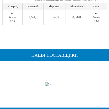
Углерод
Кремний
Марганец
Молибден
Сера
не
не
более
0,5-1,0
1,5-2,3
0,5-0,8
более
0,12
0,03
НАШИ ПОСТАВЩИКИ