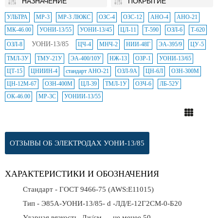
НАЗНАЧЕНИЕ
ПОКРЫТИЕ
УЛЬТРА
МР-3
МР-3 ЛЮКС
ОЗС-4
ОЗС-12
АНО-4
АНО-21
МК-46.00
УОНИ-13/55
УОНИ-13/45
ЦЛ-11
Т-590
ОЗЛ-6
Т-620
УОНИ-13/85
ОЗЛ-8
ЦЧ-4
МНЧ-2
НИИ-48Г
ЭА-395/9
ЦУ-5
ТМЛ-3У
ТМУ-21У
ЭА-400/10У
НЖ-13
ОЗР-1
УОНИ-13/65
ЦТ-15
ЦНИИН-4
стандарт АНО-21
ОЗЛ-9А
ЦН-6Л
ОЗН-300М
ЦН-12М-67
ОЗН-400М
ЦЛ-39
ТМЛ-1У
ОЗЧ-6
ЛБ-52У
ОК-46.00
МР-3С
УОНИИ-13/55
ОТЗЫВЫ ОБ ЭЛЕКТРОДАХ УОНИ-13/85
ХАРАКТЕРИСТИКИ И ОБОЗНАЧЕНИЯ
Стандарт - ГОСТ 9466-75 (AWS:E11015)
Тип - Э85А-УОНИ-13/85- d -ЛД/Е-12Г2СМ-0-Б20
Ударная вязкость, Дж/см — не менее 50