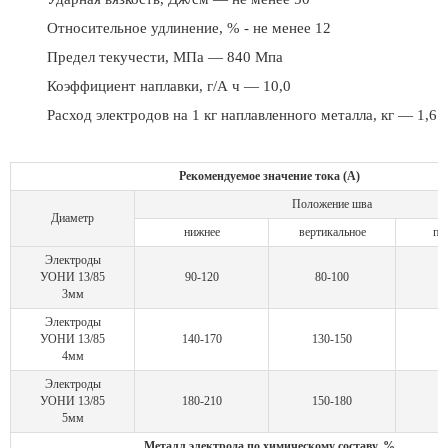
Относительное удлинение, % - не менее 12
Предел текучести, МПа — 840 Мпа
Коэффициент наплавки, г/А ч — 10,0
Расход электродов на 1 кг наплавленного металла, кг — 1,6
Рекомендуемое значение тока (А)
Положение шва
Диаметр
нижнее
вертикальное
по
Электроды
УОНИ 13/85
90-120
80-100
3мм
Электроды
УОНИ 13/85
140-170
130-150
1
4мм
Электроды
УОНИ 13/85
180-210
150-180
5мм
Металл электрода по химическому составу, %