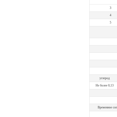
3
4
5
углерод
Не более 0,13
Временное соп