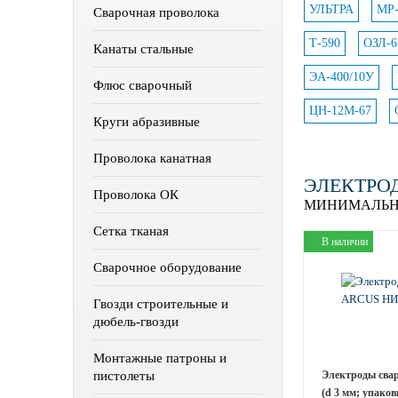
УЛЬТРА
МР-
Сварочная проволока
Т-590
ОЗЛ-6
Канаты стальные
ЭА-400/10У
Флюс сварочный
ЦН-12М-67
Круги абразивные
Проволока канатная
ЭЛЕКТРОД
Проволока ОК
МИНИМАЛЬН
Сетка тканая
В наличии
Сварочное оборудование
Гвозди строительные и
дюбель-гвозди
Монтажные патроны и
пистолеты
Электроды сва
(d 3 мм; упаков