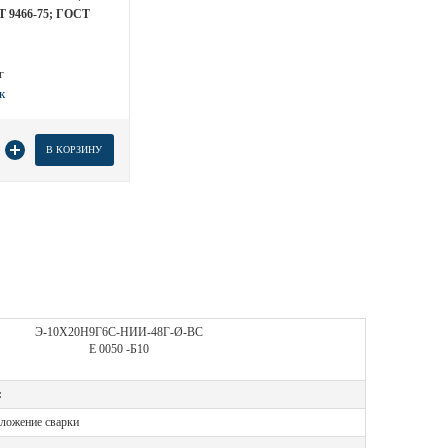
 9466-75; ГОСТ
г
В КОРЗИНУ
Э-10Х20Н9Г6С-НИИ-48Г-Ø-ВС
Е 0050 -Б10
:
оложение сварки