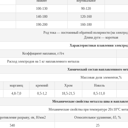
нижнее
вертикальное
100-130
90-120
140-180
120-160
190-200
160-180
Род тока — постоянный обратной полярности (на электро
Длина дуги — короткая
Характеристики плавления электрод
Коэффициент наплавки, г/Ач
Расход электродов на 1 кг наплавленного металла
Химический состав наплавленного ме
Массовая доля элементов,%
марганец
кремний
Хром
Никель
4,8-7,0
0,5-1,2
18,5-21,5
8,5-11,0
Механические свойства металла шва и наплавле
Механические свойства при температуре 20±10°С мета
ротивление разрыву, σв, Н/мм2
Относительное удлинение, δ5, %
540
25