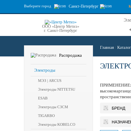
Выберите город
Санкт-Петербург
Эле
ООО «Центр Метиз»
г. Санкт-Петербург
Главная
/
Каталог
Распродажа
ЭЛЕКТР
Электроды
МЭЗ | ARCUS
ПРИМЕНЕНИЕ: Дл
Электроды NITTETSU
высокомарганцо
пространственн
ESAB
Электроды СЗСМ
БРЕНД
TIGARBO
НАЗНАЧЕ
Электроды KOBELCO