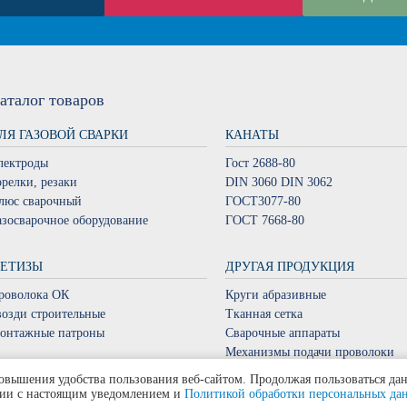
аталог
товаров
ЛЯ ГАЗОВОЙ СВАРКИ
КАНАТЫ
лектроды
Гост 2688-80
орелки, резаки
DIN 3060 DIN 3062
люс сварочный
ГОСТ3077-80
азосварочное оборудование
ГОСТ 7668-80
ЕТИЗЫ
ДРУГАЯ ПРОДУКЦИЯ
роволока ОК
Круги абразивные
возди строительные
Тканная сетка
онтажные патроны
Сварочные аппараты
Механизмы подачи проволоки
Наконечник сварной
овышения удобства пользования веб-сайтом. Продолжая пользоваться да
твии с настоящим уведомлением и
Политикой обработки персональных да