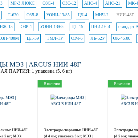
3
МР-3 ЛЮКС
ОЗС-4
ОЗС-12
АНО-4
АНО-21
МК-4
Т-620
ОЗЛ-8
УОНИ-13/85
ЦЧ-4
МНЧ-2
НИИ-48Г
НЖ-13
ОЗР-1
УОНИ-13/65
ЦТ-15
ЦНИИН-4
стандарт 
ОЗН-400М
ЦЛ-39
ТМЛ-1У
ОЗЧ-6
ЛБ-52У
ОК-46.00
Ы МЭЗ | ARCUS НИИ-48Г
АЯ ПАРТИЯ:
1 упаковка (5, 6 кг)
В наличии
В наличии
рочные НИИ-48Г
Электроды сварочные НИИ-48Г
Электроды св
ка 5 кг; МЭЗ |
(d 4 мм; упаковка 5 кг; МЭЗ |
(d 5 мм; упако