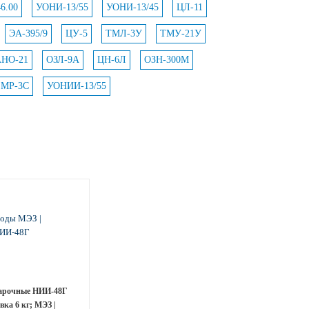
6.00
УОНИ-13/55
УОНИ-13/45
ЦЛ-11
ЭА-395/9
ЦУ-5
ТМЛ-3У
ТМУ-21У
АНО-21
ОЗЛ-9А
ЦН-6Л
ОЗН-300М
МР-3С
УОНИИ-13/55
арочные НИИ-48Г
вка 6 кг; МЭЗ |