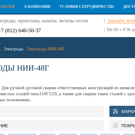
КАТАЛОГ
О КОМПАНИИ
УСЛОВИЯ СОТРУДНИЧЕСТВА
ДОСТ
ктроды, проволока, канаты, метизы оптом
Заказать зво
+7 (812) 640-50-37
Пн-Пт с 8:30 д
/
Электроды
/
Электроды НИИ-48Г
ОДЫ НИИ-48Г
я ручной дуговой сварки ответственных конструкций из низколег
вистых сталей типа110Г13Л, а также для сварки таких сталей с хр
ых положениях.
МАРК
НИЕ
ПОКР