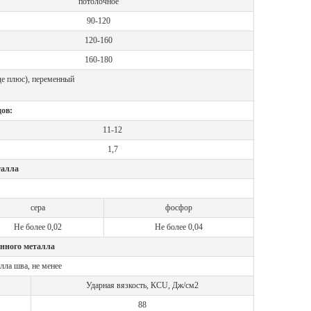
потолочное
90-120
120-160
160-180
де плюс), переменный
ов:
11-12
1,7
талла
сера
фосфор
Не более 0,02
Не более 0,04
нного металла
лла шва, не менее
Ударная вязкость, КСU, Дж/см2
88