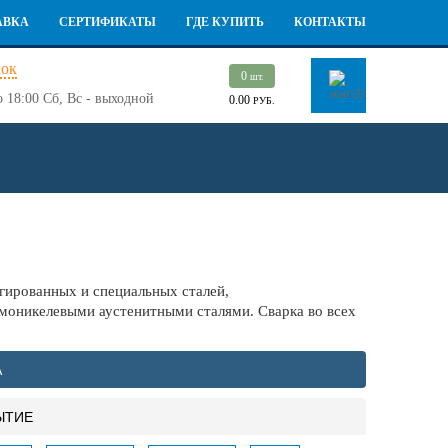
АВКА
СЕРТИФИКАТЫ
ГДЕ КУПИТЬ
КОНТАКТЫ
нок
0
шт.
о 18:00
Сб, Вс - выходной
0.00
РУБ.
ированных и специальных сталей,
омоникелевыми аустенитными сталями. Сварка во всех
А
ЫТИЕ