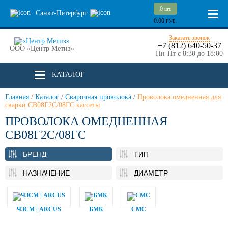
0
шт.
Санкт-Петербург
0.00
РУБ.
Заказать звонок
+7 (812) 640-50-37
ООО «Центр Метиз»
Пн-Пт с 8:30 до 18:00
КАТАЛОГ
Главная
/
Каталог
/
Сварочная проволока
/
Проволока омедненная для
сварки СВ08Г2С/08ГС кассеты
ПРОВОЛОКА ОМЕДНЕННАЯ
СВ08Г2С/08ГС
БРЕНД
ТИП
НАЗНАЧЕНИЕ
ДИАМЕТР
ЧЗСМ | ARCUS
БМК
СМС