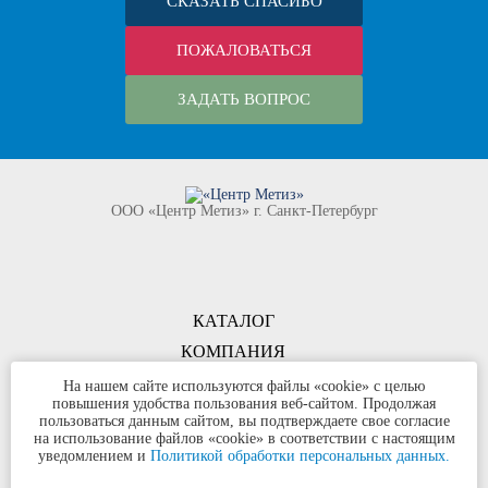
СКАЗАТЬ СПАСИБО
ПОЖАЛОВАТЬСЯ
ЗАДАТЬ ВОПРОС
ООО «Центр Метиз» г. Санкт-Петербург
КАТАЛОГ
КОМПАНИЯ
КОНТАКТЫ
На нашем сайте используются файлы «cookie» с целью
повышения удобства пользования веб-сайтом. Продолжая
©
ООО «Центр Метиз»
2000-2026
пользоваться данным сайтом, вы подтверждаете свое согласие
Все права защищены
на использование файлов «cookie» в соответствии с настоящим
уведомлением и
Политикой обработки персональных данных.
Политика конфиденциальности