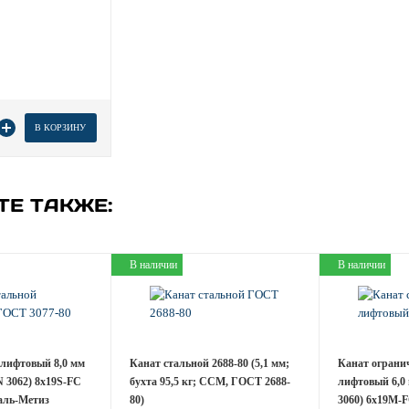
товара
В КОРЗИНУ
ТЕ ТАКЖЕ:
В наличии
В наличии
 лифтовый 8,0 мм
Канат стальной 2688-80 (5,1 мм;
Канат ограни
N 3062) 8х19S-FC
бухта 95,5 кг; ССМ, ГОСТ 2688-
лифтовый 6,0 
аль-Метиз
80)
3060) 6х19M-F