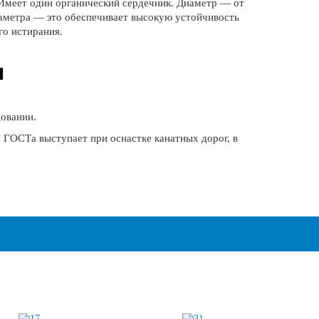
. Имеет один органический сердечник. Диаметр — от
иаметра — это обеспечивает высокую устойчивость
го истирания.
Ы
овании.
о ГОСТа выступает при оснастке канатных дорог, в