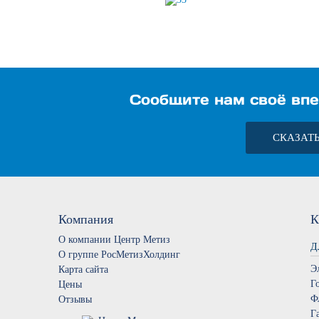
Сообщите нам своё впе
СКАЗАТ
Компания
К
О компании Центр Метиз
Д
О группе РосМетизХолдинг
Э
Карта сайта
Г
Цены
Ф
Отзывы
Г