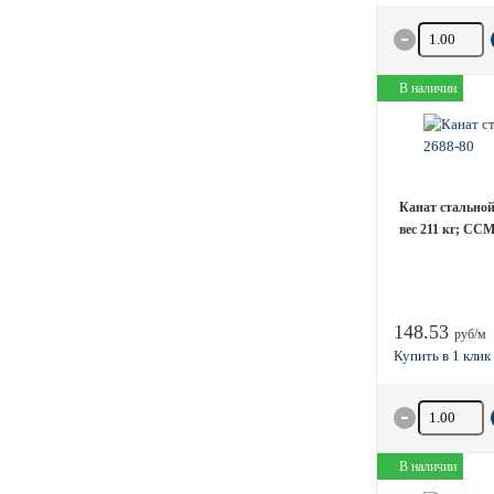
Количество 
В наличии
Канат стальной 
вес 211 кг; СС
148.53
руб/м
Количество 
В наличии