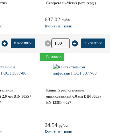
етиз
Северсталь-Метиз (мет. серд.)
637.02
руб/м
 товара
Количество товара
В КОРЗИНУ
В КОРЗИНУ
В наличии
стальной
Канат (трос) стальной
2,0 мм DIN 3055 /
оцинкованный 6,0 мм DIN 3055 /
7
EN 12385-4 6x7
24.54
руб/м