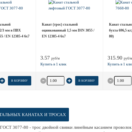
тальной
Канат (трос) стальной
Канат стально
2/3 мм в ПВХ
оцинкованный 1,5 мм DIN 3055 /
бухта 696,5 к
5 / EN 12385-4 6x7
EN 12385-4 6x7
80)
3.57
315.90
руб/м
руб/
товара
Количество товара
Количество
В КОРЗИНУ
В КОРЗИНУ
ТАЛЬНЫХ КАНАТАХ И ТРОСАХ
 ГОСТ 3077-80 - трос двойной свивки линейным касанием проволок