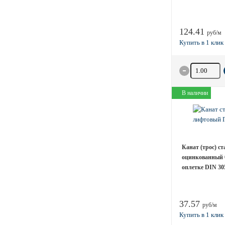
124.41
руб/м
Количество 
В наличии
Канат (трос) с
оцинкованный 
оплетке DIN 305
37.57
руб/м