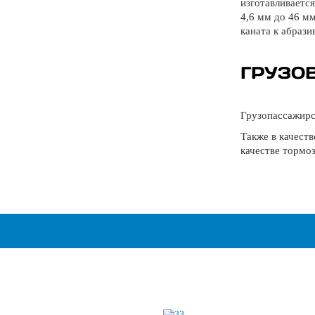
изготавливается
4,6 мм до 46 м
каната к абрази
ГРУЗО
Грузопассажирс
Также в качеств
качестве тормо