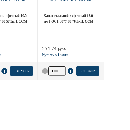
ой лифтовый 10,5
Канат стальной лифтовый 12,0
-80 57,5кН, ССМ
мм ГОСТ 3077-80 78,8кН, ССМ
254.74
м
руб/м
 товара
Количество товара
В КОРЗИНУ
В КОРЗИНУ