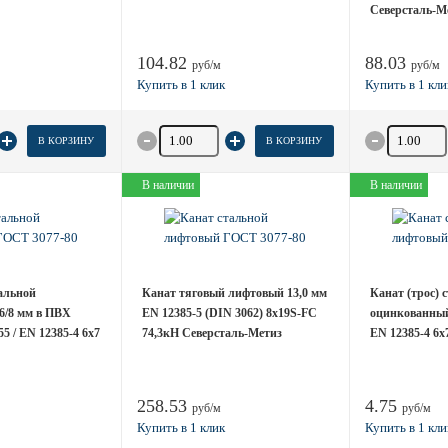
Северсталь-М
104.82
88.03
руб/м
руб/м
товара
Количество товара
Количество
В КОРЗИНУ
В КОРЗИНУ
В наличии
В наличии
тальной
Канат тяговый лифтовый 13,0 мм
Канат (трос) 
6/8 мм в ПВХ
EN 12385-5 (DIN 3062) 8х19S-FC
оцинкованный 
5 / EN 12385-4 6x7
74,3кН Северсталь-Метиз
EN 12385-4 6x
258.53
4.75
руб/м
руб/м