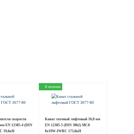
В наличии
чителя скорости
Канат тяговый лифтовый 16,0 мм
мм EN 12385-4 (DIN
EN 12385-5 (DIN 3062) МС8
C 19,6кН
8х19W-IWRC 173,0кН