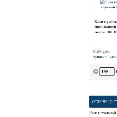
Канат (трос) с
оцинкованный 
оплетке DIN 305
6.94
руб/м
Количество 
ОТЗЫВЫ О С
Канат стальной