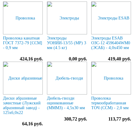
Проволока канатная
Электроды
Электроды ESAB
ГОСТ 7372-79 [ССМ]
УОНИИ-13/55 (МР) 3
ОЗС-12 4596404WM0
- 0,9 мм
мм (4.5 кг)
(ЭСАБ) - 4,0х450 мм
424,16 руб.
0,00 руб.
419,40 руб.
Диски абразивные
Дюбель-гвозди
Проволока
зачистные (Лужский
оцинкованные
термообработанная
абразивный завод) -
(МММЗ) - 4,5х30 мм
ТОЧ (ССМ) - 2,0 мм
125х6,0х22
308,72 руб.
113,77 руб.
64,16 руб.