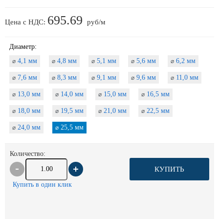
695.69
Цена с НДС:
руб/м
Диаметр:
4,1 мм
4,8 мм
5,1 мм
5,6 мм
6,2 мм
⌀
⌀
⌀
⌀
⌀
7,6 мм
8,3 мм
9,1 мм
9,6 мм
11,0 мм
⌀
⌀
⌀
⌀
⌀
13,0 мм
14,0 мм
15,0 мм
16,5 мм
⌀
⌀
⌀
⌀
18,0 мм
19,5 мм
21,0 мм
22,5 мм
⌀
⌀
⌀
⌀
24,0 мм
25,5 мм
⌀
⌀
Количество:
КУПИТЬ
Купить в один клик