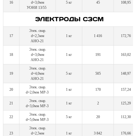
16
d=3,0мм
5 кг
45
108,95
УОНИ 13/55
ЭЛЕКТРОДЫ СЗСМ
Элек. свар.
17
d=2,5мм
1 кг
1 416
172,76
АНО-21
Элек. свар.
18
d=3,0мм
1 кг
191
163,02
АНО-21
Элек. свар.
19
d=4,0мм
5 кг
505
148,97
АНО-21
Элек. свар.
20
1 кг
170
157,24
d=2,0мм МР-3
Элек. свар.
21
1 кг
2
125,29
d=3,0мм МР-3
Элек. свар.
22
5 кг
20
112,30
d=5,0мм МР-3
Элек. свар.
23
d=2,5мм
1 кг
3 842
176,66