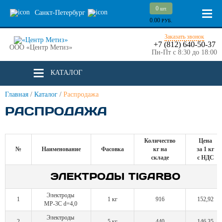
0
шт.
Санкт-Петербург
0.00
РУБ.
Заказать звонок
+7 (812) 640-50-37
ООО «Центр Метиз»
Пн-Пт с 8:30 до 18:00
КАТАЛОГ
Главная
/
Каталог
/
Распродажа
РАСПРОДАЖА
Количество
Цена
№
Наименование
Фасовка
кг на
за 1 кг
складе
с НДС
ЭЛЕКТРОДЫ TIGARBO
Электроды
1
1 кг
916
152,92
МР-3С d=4,0
Электроды
2
5 кг
440
146,35