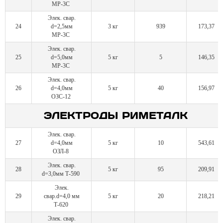
МР-3C
Элек. свар.
24
d=2,5мм
3 кг
939
173,37
МР-3С
Элек. свар.
25
d=5,0мм
5 кг
5
146,35
МР-3С
Элек. свар.
26
d=4,0мм
5 кг
40
156,97
ОЗС-12
ЭЛЕКТРОДЫ РИМЕТАЛК
Элек. свар.
27
d=4,0мм
5 кг
10
543,61
ОЗЛ-8
Элек. свар.
28
5 кг
95
209,91
d=3,0мм Т-590
Элек.
29
свар.d=4,0 мм
5 кг
20
218,21
Т-620
Элек. свар.