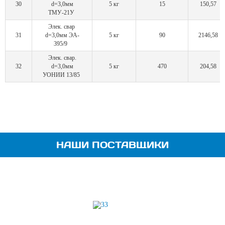
30
d=3,0мм
5 кг
15
150,57
ТМУ-21У
Элек. свар
31
d=3,0мм ЭА-
5 кг
90
2146,58
395/9
Элек. свар.
32
d=3,0мм
5 кг
470
204,58
УОНИИ 13/85
НАШИ ПОСТАВЩИКИ