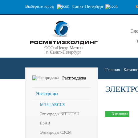
Выберите город
Санкт-Петербург
Эле
ООО «Центр Метиз»
г. Санкт-Петербург
Главная
/
Каталог
Распродажа
ЭЛЕКТРО
Электроды
МЭЗ | ARCUS
Электроды NITTETSU
В наличии
ESAB
Электроды СЗСМ