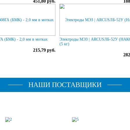
451,80 руб.
188
А (БМК) - 2,0 мм в мотках
Электроды МЭЗ | ARCUSЛБ-52У (НАКС
(5 кг)
215,79 руб.
282
НАШИ ПОСТАВЩИКИ