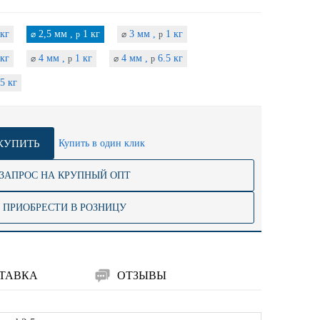
кг
2,5 мм ,
1 кг
3 мм ,
1 кг
⌀
p
⌀
p
кг
4 мм ,
1 кг
4 мм ,
6.5 кг
⌀
p
⌀
p
5 кг
КУПИТЬ
Купить в один клик
ЗАПРОС НА КРУПНЫЙ ОПТ
ПРИОБРЕСТИ В РОЗНИЦУ
ТАВКА
ОТЗЫВЫ