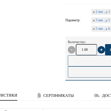
2 мм ,
1 
⌀
p
Параметр:
3 мм ,
5 
⌀
p
5 мм ,
6.
⌀
p
Количество:
РИСТИКИ
СЕРТИФИКАТЫ
ДОС