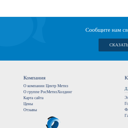
Сообщите нам св
СКАЗАТ
Компания
К
О компании Центр Метиз
Д
О группе РосМетизХолдинг
Э
Карта сайта
Г
Цены
Ф
Отзывы
Г