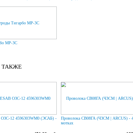
рбо МР-3С
 ТАКЖЕ
 ОЗС-12 4596303WM0 (ЭСАБ) -
Проволока СВ08ГА (ЧЗСМ | ARCUS) - 4
мотках