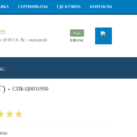
АВКА
СЕРТИФИКАТЫ
ГДЕ КУПИТЬ
КОНТАКТЫ
нок
0
шт.
о 18:00
Сб, Вс - выходной
0.00
РУБ.
АКС
/
) -
СПБ-Ц0031950
б/кг