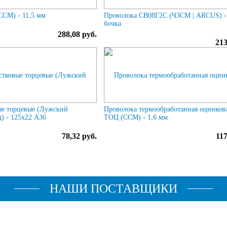
ССМ) - 11,5 мм
Проволока СВ08Г2С (ЧЗСМ | ARCUS) -
бочка
288,08 руб.
213
ые торцевые (Лужский
Проволока термообработанная оцинков
) - 125х22 А36
ТОЦ (ССМ) - 1,6 мм
78,32 руб.
117
НАШИ ПОСТАВЩИКИ