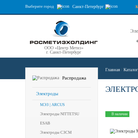
Выберите город
Санкт-Петербург
Эле
ООО «Центр Метиз»
г. Санкт-Петербург
Главная
/
Каталог
Распродажа
ЭЛЕКТРО
Электроды
МЭЗ | ARCUS
Электроды NITTETSU
В наличии
ESAB
Электроды СЗСМ