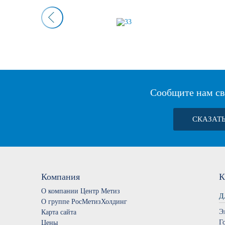
Сообщите нам св
СКАЗАТ
Компания
К
О компании Центр Метиз
Д
О группе РосМетизХолдинг
Э
Карта сайта
Г
Цены