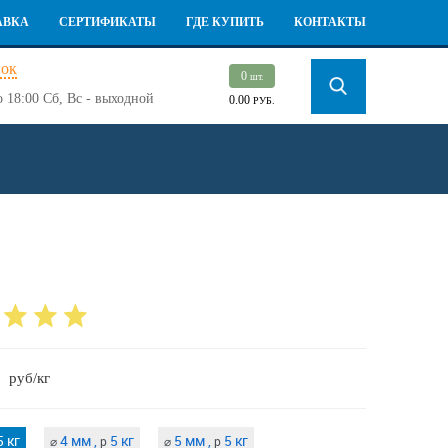
АВКА
СЕРТИФИКАТЫ
ГДЕ КУПИТЬ
КОНТАКТЫ
нок
0
шт.
о 18:00
Сб, Вс - выходной
0.00
РУБ.
руб/кг
 кг
4 мм ,
5 кг
5 мм ,
5 кг
⌀
p
⌀
p