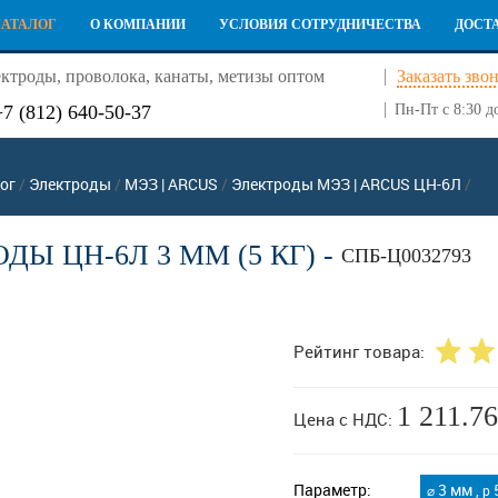
КАТАЛОГ
О КОМПАНИИ
УСЛОВИЯ СОТРУДНИЧЕСТВА
ДОСТ
ктроды, проволока, канаты, метизы оптом
Заказать зво
+7 (812) 640-50-37
Пн-Пт с 8:30 д
ог
/
Электроды
/
МЭЗ | ARCUS
/
Электроды МЭЗ | ARCUS ЦН-6Л
/
ДЫ ЦН-6Л 3 ММ (5 КГ) -
СПБ-Ц0032793
Рейтинг товара:
1 211.76
Цена с НДС:
Параметр:
3 мм ,
5
⌀
p