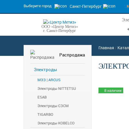
Выберите город
Санкт-Петербург
Эле
ООО «Центр Метиз»
г. Санкт-Петербург
Главная
/
Катал
Распродажа
ЭЛЕКТРО
Электроды
МЭЗ | ARCUS
Электроды NITTETSU
В наличии
ESAB
Электроды СЗСМ
TIGARBO
Электроды KOBELCO