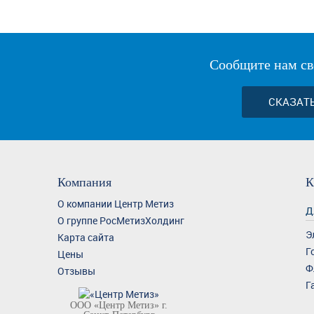
Сообщите нам св
СКАЗАТ
Компания
К
О компании Центр Метиз
Д
О группе РосМетизХолдинг
Э
Карта сайта
Г
Цены
Ф
Отзывы
Г
ООО «Центр Метиз» г.