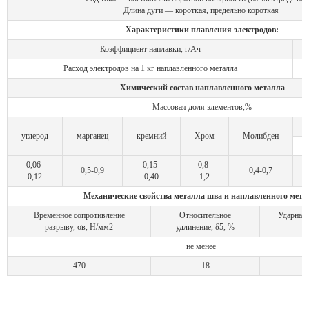
Длина дуги — короткая, предельно короткая
Характеристики плавления электродов:
Коэффициент наплавки, г/Ач
Расход электродов на 1 кг наплавленного металла
Химический состав наплавленного металла
Массовая доля элементов,%
углерод
марганец
кремний
Хром
Молибден
0,06-
0,15-
0,8-
0,5-0,9
0,4-0,7
0,12
0,40
1,2
Механические свойства металла шва и наплавленного мета
Временное сопротивление
Относительное
Ударная 
разрыву, σв, Н/мм2
удлинение, δ5, %
не менее
470
18