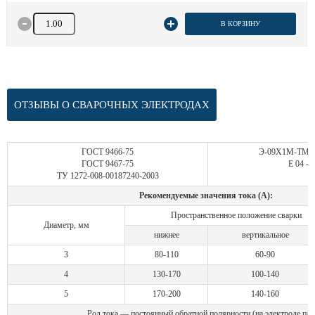
Количество товара
В КОРЗИНУ
ОТЗЫВЫ О СВАРОЧНЫХ ЭЛЕКТРОДАХ
ГОСТ 9466-75
Э-09Х1М-ТМЛ-
ГОСТ 9467-75
Е 04 -Б
ТУ 1272-008-00187240-2003
Рекомендуемые значения тока (А):
Пространственное положение сварки
Диаметр, мм
нижнее
вертикальное
3
80-110
60-90
4
130-170
100-140
5
170-200
140-160
Род тока — постоянный обратной полярности (на электроде пл