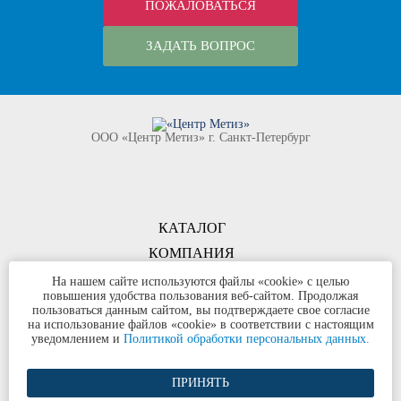
ПОЖАЛОВАТЬСЯ
ЗАДАТЬ ВОПРОС
ООО «Центр Метиз» г. Санкт-Петербург
КАТАЛОГ
КОМПАНИЯ
КОНТАКТЫ
На нашем сайте используются файлы «cookie» с целью
повышения удобства пользования веб-сайтом. Продолжая
©
ООО «Центр Метиз»
2000-2026
пользоваться данным сайтом, вы подтверждаете свое согласие
Все права защищены
на использование файлов «cookie» в соответствии с настоящим
уведомлением и
Политикой обработки персональных данных.
Политика конфиденциальности
ПРИНЯТЬ
Разработка сайта и продвижение