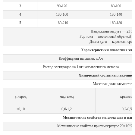
3
90-120
80-100
4
130-160
130-140
5
180-210
160-180
Напряжение на дуге — 23-27
Род тока — постоянный обратной п
Длина дуги — короткая, сред
Характеристики плавления элек
Коэффициент наплавки, г/Ач
Расход электродов на 1 кг наплавленного металла
Химический состав наплавленног
Массовая доля элементов,
углерод
марганец
кремний
≤0,10
0,6-1,2
0,2-0,5
Механические свойства металла шва и нап
Механические свойства при температуре 20±10°С, 