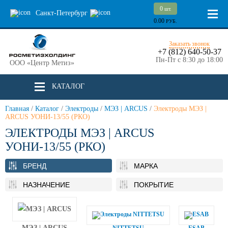
0
шт.
Санкт-Петербург
0.00
РУБ.
Заказать звонок
+7 (812) 640-50-37
Пн-Пт с 8:30 до 18:00
ООО «Центр Метиз»
КАТАЛОГ
Главная
/
Каталог
/
Электроды
/
МЭЗ | ARCUS
/
Электроды МЭЗ |
ARCUS УОНИ-13/55 (РКО)
ЭЛЕКТРОДЫ МЭЗ | ARCUS
УОНИ-13/55 (РКО)
БРЕНД
МАРКА
НАЗНАЧЕНИЕ
ПОКРЫТИЕ
МЭЗ | ARCUS