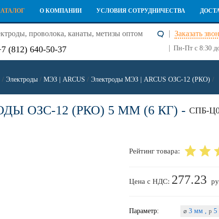
КАТАЛОГ
О КОМПАНИИ
УСЛОВИЯ СОТРУДНИЧЕСТВА
ДОСТ
ктроды, проволока, канаты, метизы оптом
Заказать зво
+7 (812) 640-50-37
Пн-Пт с 8:30 д
/
Электроды
/
МЭЗ | ARCUS
/
Электроды МЭЗ | ARCUS ОЗС-12 (РКО)
/
ДЫ ОЗС-12 (РКО) 5 ММ (6 КГ) -
СПБ-Ц0
Рейтинг товара:
277.23
Цена с НДС:
ру
Параметр:
3 мм ,
5 
⌀
p