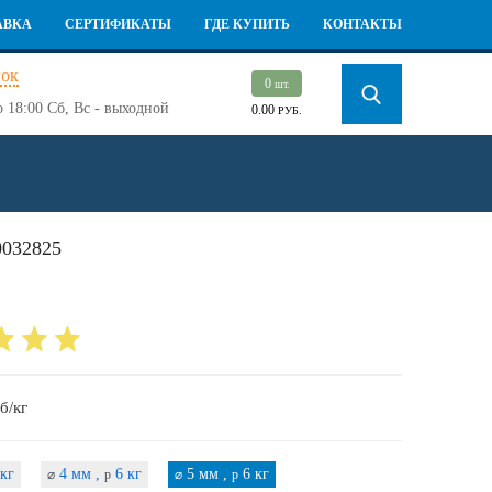
АВКА
СЕРТИФИКАТЫ
ГДЕ КУПИТЬ
КОНТАКТЫ
нок
0
шт.
о 18:00
Сб, Вс - выходной
0.00
РУБ.
032825
б/кг
кг
4 мм ,
6 кг
5 мм ,
6 кг
⌀
p
⌀
p