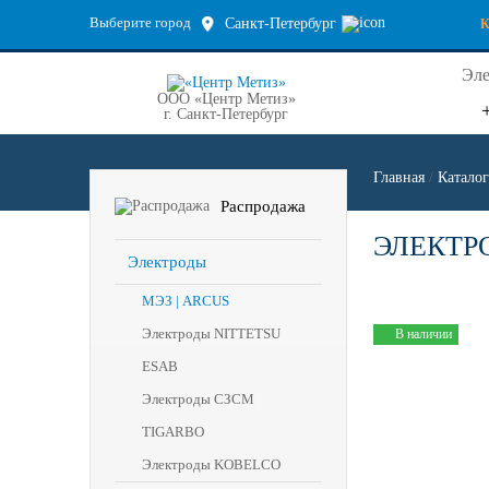
Выберите город
Санкт-Петербург
Эле
ООО «Центр Метиз»
г. Санкт-Петербург
Главная
/
Каталог
Распродажа
ЭЛЕКТРО
Электроды
МЭЗ | ARCUS
Электроды NITTETSU
В наличии
ESAB
Электроды СЗСМ
TIGARBO
Электроды KOBELCO