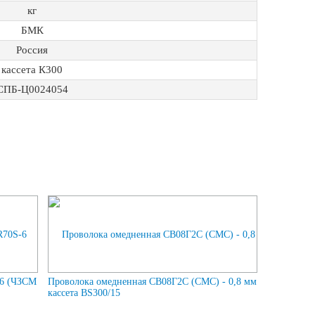
кг
БМК
Россия
кассета К300
СПБ-Ц0024054
-6 (ЧЗСМ
Проволока омедненная СВ08Г2С (СМС) - 0,8 мм
кассета BS300/15