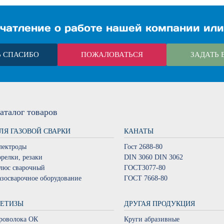
чатление о работе нашей компании или
Ь СПАСИБО
ПОЖАЛОВАТЬСЯ
ЗАДАТЬ 
аталог
товаров
ЛЯ ГАЗОВОЙ СВАРКИ
КАНАТЫ
лектроды
Гост 2688-80
орелки, резаки
DIN 3060 DIN 3062
люс сварочный
ГОСТ3077-80
азосварочное оборудование
ГОСТ 7668-80
ЕТИЗЫ
ДРУГАЯ ПРОДУКЦИЯ
роволока ОК
Круги абразивные