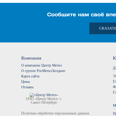
Сообщите нам своё впе
СКАЗАТ
Компания
К
О компании Центр Метиз
Д
О группе РосМетизХолдинг
Э
Карта сайта
Г
Цены
Ф
Отзывы
Г
ООО «Центр Метиз» г.
Санкт-Петербург
М
Политика обработки персональных данных
П