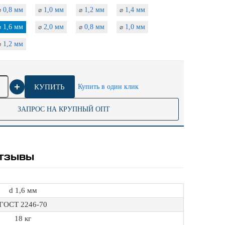
0,8 мм
1,0 мм
1,2 мм
1,4 мм
⌀
⌀
⌀
⌀
1,6 мм
2,0 мм
0,8 мм
1,0 мм
⌀
⌀
⌀
⌀
1,2 мм
⌀
КУПИТЬ
Купить в один клик
ЗАПРОС НА КРУПНЫЙ ОПТ
ТЗЫВЫ
d 1,6 мм
ГОСТ 2246-70
18 кг