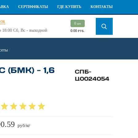
АВКА
СЕРТИФИКАТЫ
ГДЕ КУПИТЬ
КОНТАКТЫ
нок
0
шт.
о 18:00
Сб, Вс - выходной
0.00
РУБ.
сеты
/
БМК) - 1,6
СПБ-
Ц0024054
0.59
руб/кг