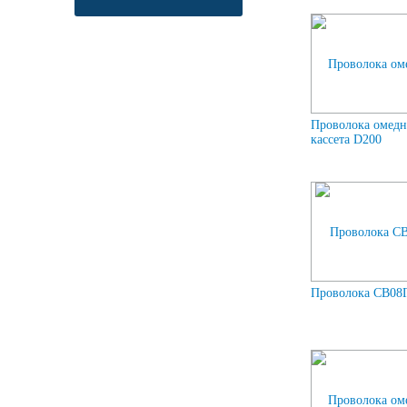
Проволока омедн
кассета D200
Проволока СВ08Г