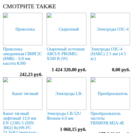
СМОТРИТЕ ТАКЖЕ
Проволока
Сварочный источник
Электроды ОЗС-4
омедненная СВ08Г2С
ARCUS PROMIG
(НАКС) 2.5 мм (4.5
(БМК) - 0,8 мм
X500 R (W)
кг)
кассета К300
1 424 320,00 руб.
0,00 руб.
242,23 руб.
Канат тяговый
Электроды LB-52U
Преобразователь
лифтовый 13,0 мм
Япония 4,0 мм
частоты
EN 12385-5 (DIN
FRN0039LM2A-4E
3062) 8х19S-FC
1 068,15 руб.
74,3кН Северсталь-