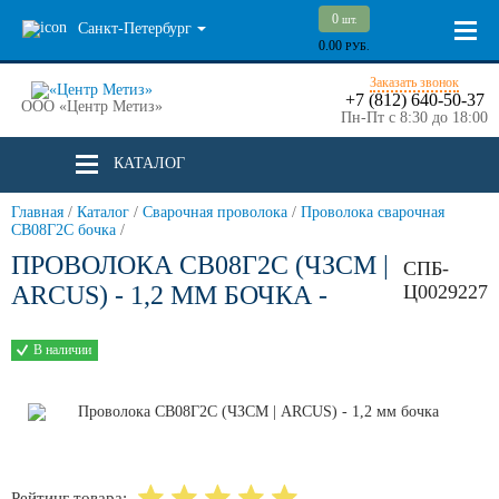
0
шт.
Санкт-Петербург
0.00
РУБ.
Заказать звонок
+7 (812) 640-50-37
ООО «Центр Метиз»
Пн-Пт с 8:30 до 18:00
КАТАЛОГ
Главная
/
Каталог
/
Сварочная проволока
/
Проволока сварочная
СВ08Г2С бочка
/
ПРОВОЛОКА СВ08Г2С (ЧЗСМ |
СПБ-
ARCUS) - 1,2 ММ БОЧКА -
Ц0029227
В наличии
Рейтинг товара: