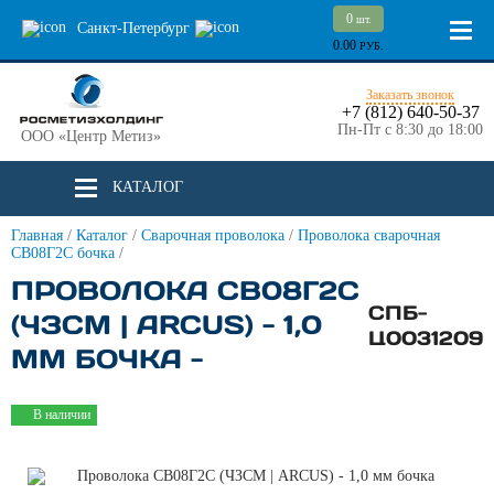
0
шт.
Санкт-Петербург
0.00
РУБ.
Заказать звонок
+7 (812) 640-50-37
Пн-Пт с 8:30 до 18:00
ООО «Центр Метиз»
КАТАЛОГ
Главная
/
Каталог
/
Сварочная проволока
/
Проволока сварочная
СВ08Г2С бочка
/
ПРОВОЛОКА СВ08Г2С
СПБ-
(ЧЗСМ | ARCUS) - 1,0
Ц0031209
ММ БОЧКА -
В наличии