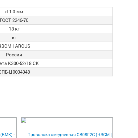
d 1,0 мм
ГОСТ 2246-70
18 кг
кг
ЧЗСМ | ARCUS
Россия
ета К300-52/18 СК
СПБ-Ц0034348