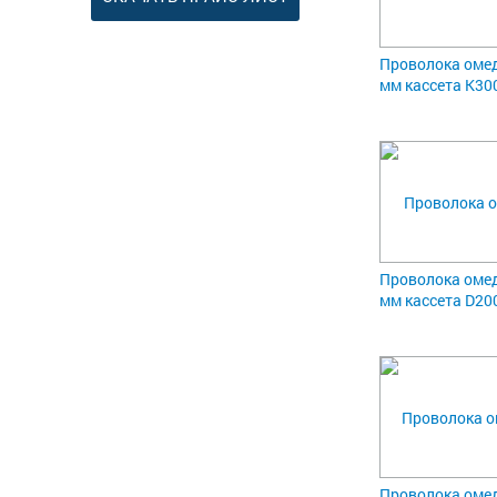
Проволока омед
мм кассета К30
Проволока омед
мм кассета D20
Проволока омед