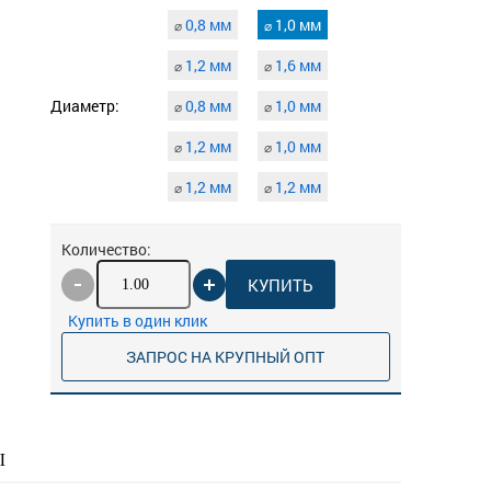
0,8 мм
1,0 мм
⌀
⌀
1,2 мм
1,6 мм
⌀
⌀
Диаметр:
0,8 мм
1,0 мм
⌀
⌀
1,2 мм
1,0 мм
⌀
⌀
1,2 мм
1,2 мм
⌀
⌀
Количество:
КУПИТЬ
Купить в один клик
ЗАПРОС НА КРУПНЫЙ ОПТ
Ы