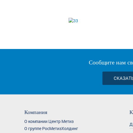
Сообщите нам св
СКАЗАТ
Компания
К
О компании Центр Метиз
Д
О группе РосМетизХолдинг