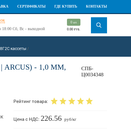
АВКА
СЕРТИФИКАТЫ
ГДЕ КУПИТЬ
КОНТАКТЫ
нок
0
шт.
о 18:00
Сб, Вс - выходной
0.00
РУБ.
8Г2С кассеты
/
ARCUS) - 1,0 ММ,
СПБ-
Ц0034348
Рейтинг товара:
226.56
Цена с НДС:
руб/кг