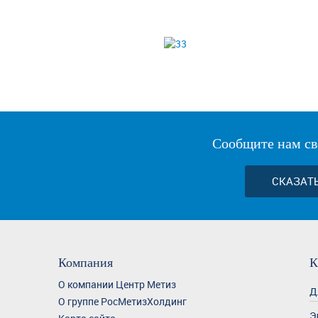
Сообщите нам св
СКАЗАТ
Компания
К
О компании Центр Метиз
Д
О группе РосМетизХолдинг
Э