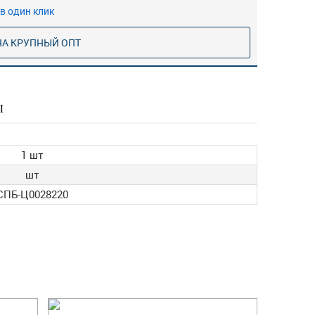
в один клик
НА КРУПНЫЙ ОПТ
Ы
1 шт
шт
СПБ-Ц0028220