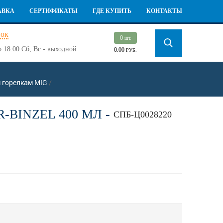
АВКА
СЕРТИФИКАТЫ
ГДЕ КУПИТЬ
КОНТАКТЫ
нок
0
шт.
о 18:00
Сб, Вс - выходной
0.00
РУБ.
 горелкам MIG
/
BINZEL 400 МЛ -
СПБ-Ц0028220