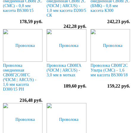
омедненная СВ08Г2С
омедненная СВ08Г2С
омедненная СВ08Г2С
(СМС) - 0,8 мм
(ЧЗСМ | ARCUS) -
(БМК) - 0,8 мм
кассета BS300/15
1,0 мм кассета D200/5
кассета К300
СК
178,59 руб.
242,23 руб.
242,28 руб.
Проволока
Проволока СВ08ГА
Проволока СВ08Г2С
омедненная
(ЧЗСМ | ARCUS) -
Ультра (СМС) - 1,6
СВ08Г2С/08ГС
3,0 мм в мотках
мм кассета BS300/18
(ЧЗСМ | ARCUS) -
1,6 мм кассета
189,60 руб.
159,22 руб.
D300/15 РН
216,48 руб.