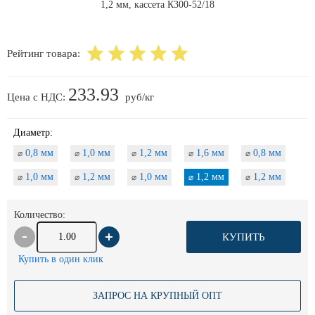
Рейтинг товара:
233.93
Цена с НДС:
руб/кг
Диаметр:
0,8 мм
1,0 мм
1,2 мм
1,6 мм
0,8 мм
⌀
⌀
⌀
⌀
⌀
1,0 мм
1,2 мм
1,0 мм
1,2 мм
1,2 мм
⌀
⌀
⌀
⌀
⌀
Количество:
КУПИТЬ
Купить в один клик
ЗАПРОС НА КРУПНЫЙ ОПТ