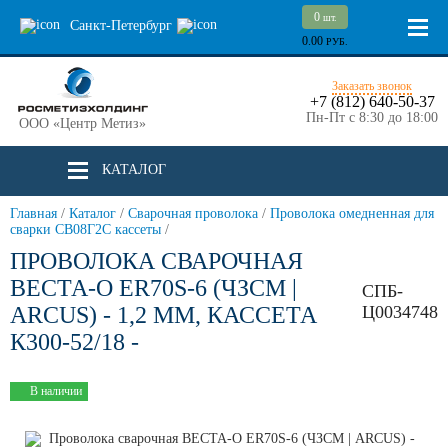
0
шт.
Санкт-Петербург
0.00
РУБ.
Заказать звонок
+7 (812) 640-50-37
Пн-Пт с 8:30 до 18:00
ООО «Центр Метиз»
КАТАЛОГ
Главная
/
Каталог
/
Сварочная проволока
/
Проволока омедненная для
сварки СВ08Г2С кассеты
/
ПРОВОЛОКА СВАРОЧНАЯ
ВЕСТА-О ER70S-6 (ЧЗСМ |
СПБ-
ARCUS) - 1,2 ММ, КАССЕТА
Ц0034748
К300-52/18 -
В наличии