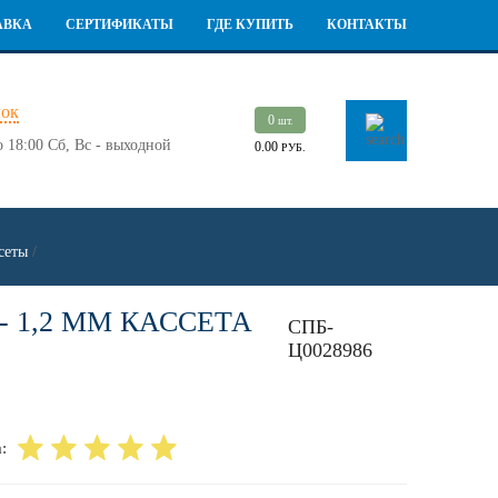
АВКА
СЕРТИФИКАТЫ
ГДЕ КУПИТЬ
КОНТАКТЫ
нок
0
шт.
о 18:00
Сб, Вс - выходной
0.00
РУБ.
сеты
/
 1,2 ММ КАССЕТА
СПБ-
Ц0028986
: