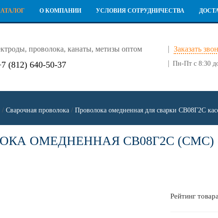
КАТАЛОГ
О КОМПАНИИ
УСЛОВИЯ СОТРУДНИЧЕСТВА
ДОСТ
ктроды, проволока, канаты, метизы оптом
Заказать зво
+7 (812) 640-50-37
Пн-Пт с 8:30 д
/
Сварочная проволока
/
Проволока омедненная для сварки СВ08Г2С кас
ОКА ОМЕДНЕННАЯ СВ08Г2С (СМС) -
Рейтинг товара