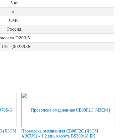
5 кг
кг
СМС
Россия
кассета D200/5
СПБ-Ц0028986
-6 (ЧЗСМ
Проволока омедненная СВ08Г2С (ЧЗСМ |
ARCUS) - 1,2 мм, кассета BS300/18 БК