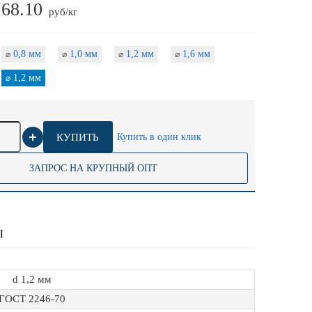
168.10
руб/кг
0,8 мм
1,0 мм
1,2 мм
1,6 мм
⌀
⌀
⌀
⌀
1,2 мм
⌀
КУПИТЬ
Купить в один клик
ЗАПРОС НА КРУПНЫЙ ОПТ
Ы
d 1,2 мм
ГОСТ 2246-70