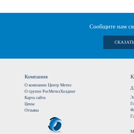
Сообщите нам св
СКАЗАТ
Компания
К
О компании Центр Метиз
Д
О группе РосМетизХолдинг
Э
Карта сайта
Г
Цены
Ф
Отзывы
Г
М