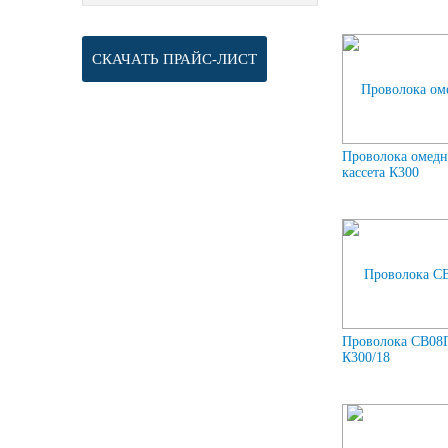
СКАЧАТЬ ПРАЙС-ЛИСТ
Проволока омедн
кассета К300
Проволока СВ08Г
К300/18