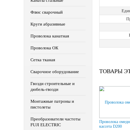
Канаты стальные
Еди
Флюс сварочный
П
Круги абразивные
Проволока канатная
Проволока ОК
Сетка тканая
ТОВАРЫ Э
Сварочное оборудование
Гвозди строительные и
дюбель-гвозди
Монтажные патроны и
пистолеты
Преобразователи частоты
Проволока омедн
FUJI ELECTRIC
кассета D200