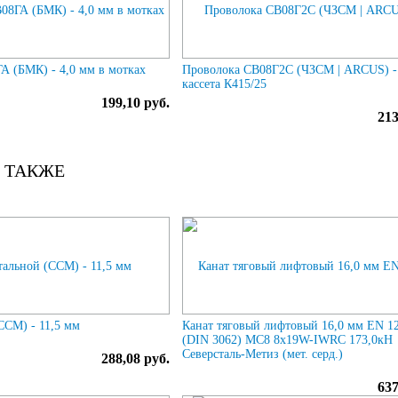
А (БМК) - 4,0 мм в мотках
Проволока СВ08Г2С (ЧЗСМ | ARCUS) -
кассета К415/25
199,10 руб.
213
 ТАКЖЕ
ССМ) - 11,5 мм
Канат тяговый лифтовый 16,0 мм EN 1
(DIN 3062) МС8 8х19W-IWRC 173,0кН
Северсталь-Метиз (мет. серд.)
288,08 руб.
637