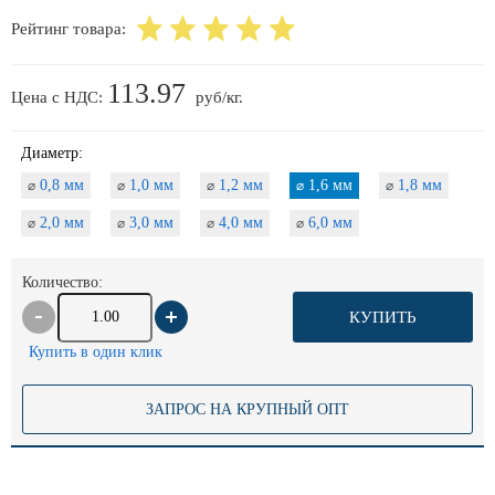
Рейтинг товара:
113.97
Цена с НДС:
руб/кг.
Диаметр:
0,8 мм
1,0 мм
1,2 мм
1,6 мм
1,8 мм
⌀
⌀
⌀
⌀
⌀
2,0 мм
3,0 мм
4,0 мм
6,0 мм
⌀
⌀
⌀
⌀
Количество:
КУПИТЬ
Купить в один клик
ЗАПРОС НА КРУПНЫЙ ОПТ