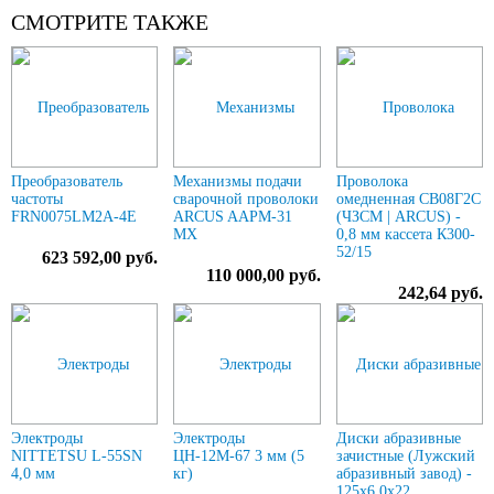
СМОТРИТЕ ТАКЖЕ
Преобразователь
Механизмы подачи
Проволока
частоты
сварочной проволоки
омедненная СВ08Г2С
FRN0075LM2A-4E
ARCUS AAPM-31
(ЧЗСМ | ARCUS) -
MX
0,8 мм кассета К300-
52/15
623 592,00 руб.
110 000,00 руб.
242,64 руб.
Электроды
Электроды
Диски абразивные
NITTETSU L-55SN
ЦН-12М-67 3 мм (5
зачистные (Лужский
4,0 мм
кг)
абразивный завод) -
125х6,0х22