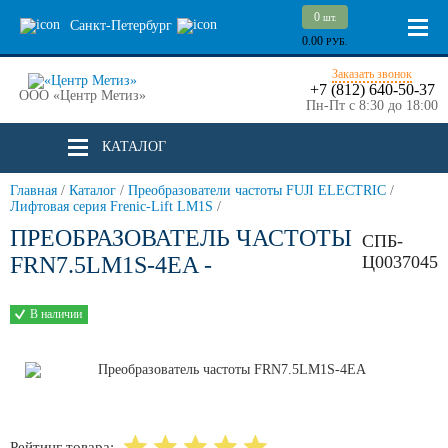
0
шт.
Санкт-Петербург
0.00
РУБ.
Заказать звонок
+7 (812) 640-50-37
ООО «Центр Метиз»
Пн-Пт с 8:30 до 18:00
КАТАЛОГ
Главная
/
Каталог
/
Преобразователи частоты FUJI ELECTRIC
/
Лифтовая серия Frenic-Lift LM1S
/
ПРЕОБРАЗОВАТЕЛЬ ЧАСТОТЫ
СПБ-
FRN7.5LM1S-4EA -
Ц0037045
В наличии
Рейтинг товара: