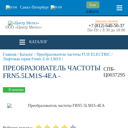
0
шт.
Санкт-Петербург
0.00
РУБ.
Заказать звонок
+7 (812) 640-50-37
ООО «Центр Метиз»
Пн-Пт с 8:30 до 18:00
КАТАЛОГ
Главная
/
Каталог
/
Преобразователи частоты FUJI ELECTRIC
/
Лифтовая серия Frenic-Lift LM1S
/
ПРЕОБРАЗОВАТЕЛЬ ЧАСТОТЫ
СПБ-
FRN5.5LM1S-4EA -
Ц0037295
В наличии
Рейтинг товара: