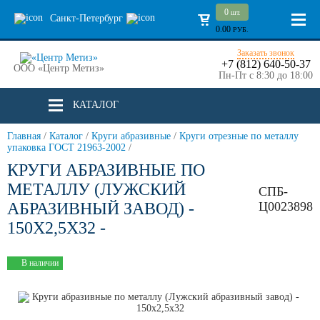
0
шт.
Санкт-Петербург
0.00
РУБ.
Заказать звонок
+7 (812) 640-50-37
ООО «Центр Метиз»
Пн-Пт с 8:30 до 18:00
КАТАЛОГ
Главная
/
Каталог
/
Круги абразивные
/
Круги отрезные по металлу
упаковка ГОСТ 21963-2002
/
КРУГИ АБРАЗИВНЫЕ ПО
МЕТАЛЛУ (ЛУЖСКИЙ
СПБ-
АБРАЗИВНЫЙ ЗАВОД) -
Ц0023898
150Х2,5Х32 -
В наличии