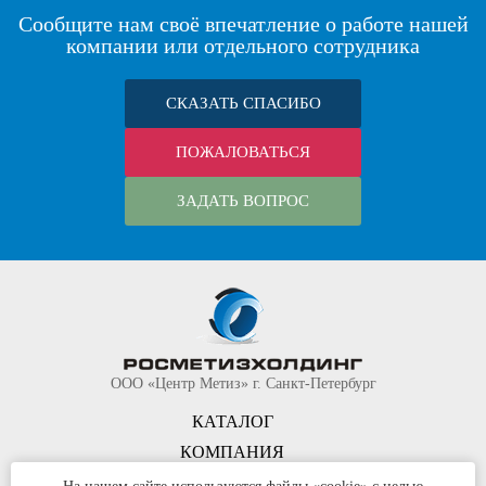
Сообщите нам своё впечатление о работе нашей
компании или отдельного сотрудника
СКАЗАТЬ СПАСИБО
ПОЖАЛОВАТЬСЯ
ЗАДАТЬ ВОПРОС
ООО «Центр Метиз» г. Санкт-Петербург
КАТАЛОГ
КОМПАНИЯ
КОНТАКТЫ