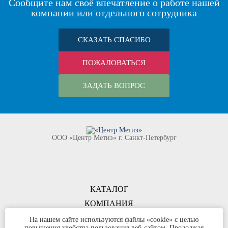
Сообщите нам своё впечатление о работе нашей
компании или отдельного сотрудника
СКАЗАТЬ СПАСИБО
ПОЖАЛОВАТЬСЯ
ЗАДАТЬ ВОПРОС
ООО «Центр Метиз» г. Санкт-Петербург
КАТАЛОГ
КОМПАНИЯ
КОНТАКТЫ
На нашем сайте используются файлы «cookie» с целью
повышения удобства пользования веб-сайтом. Продолжая