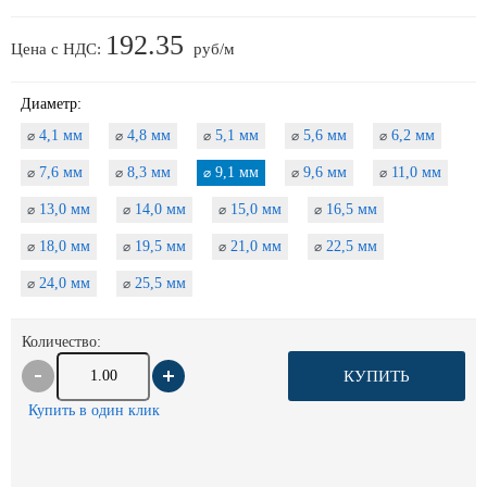
192.35
Цена с НДС:
руб/м
Диаметр:
4,1 мм
4,8 мм
5,1 мм
5,6 мм
6,2 мм
⌀
⌀
⌀
⌀
⌀
7,6 мм
8,3 мм
9,1 мм
9,6 мм
11,0 мм
⌀
⌀
⌀
⌀
⌀
13,0 мм
14,0 мм
15,0 мм
16,5 мм
⌀
⌀
⌀
⌀
18,0 мм
19,5 мм
21,0 мм
22,5 мм
⌀
⌀
⌀
⌀
24,0 мм
25,5 мм
⌀
⌀
Количество:
КУПИТЬ
Купить в один клик