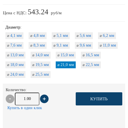
543.24
Цена с НДС:
руб/м
Диаметр:
4,1 мм
4,8 мм
5,1 мм
5,6 мм
6,2 мм
⌀
⌀
⌀
⌀
⌀
7,6 мм
8,3 мм
9,1 мм
9,6 мм
11,0 мм
⌀
⌀
⌀
⌀
⌀
13,0 мм
14,0 мм
15,0 мм
16,5 мм
⌀
⌀
⌀
⌀
18,0 мм
19,5 мм
21,0 мм
22,5 мм
⌀
⌀
⌀
⌀
24,0 мм
25,5 мм
⌀
⌀
Количество:
КУПИТЬ
Купить в один клик