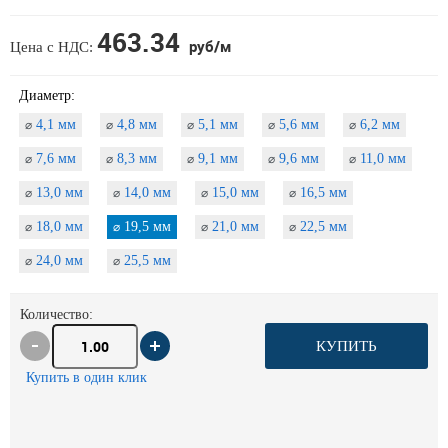
463.34
руб/м
Цена с НДС:
Диаметр:
4,1 мм
4,8 мм
5,1 мм
5,6 мм
6,2 мм
⌀
⌀
⌀
⌀
⌀
7,6 мм
8,3 мм
9,1 мм
9,6 мм
11,0 мм
⌀
⌀
⌀
⌀
⌀
13,0 мм
14,0 мм
15,0 мм
16,5 мм
⌀
⌀
⌀
⌀
18,0 мм
19,5 мм
21,0 мм
22,5 мм
⌀
⌀
⌀
⌀
24,0 мм
25,5 мм
⌀
⌀
Количество:
КУПИТЬ
Купить в один клик