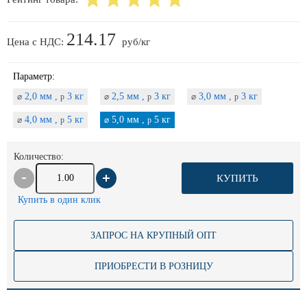
214.17
Цена с НДС:
руб/кг
Параметр:
2,0 мм ,
3 кг
2,5 мм ,
3 кг
3,0 мм ,
3 кг
⌀
p
⌀
p
⌀
p
4,0 мм ,
5 кг
5,0 мм ,
5 кг
⌀
p
⌀
p
Количество:
КУПИТЬ
Купить в один клик
ЗАПРОС НА КРУПНЫЙ ОПТ
ПРИОБРЕСТИ В РОЗНИЦУ