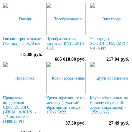
Гвозди строительные
Преобразователь
Электроды
(Речица) - 3,0х70 мм
частоты FRN45LM1S-
УОНИИ-13/55 (МР) 4
4EA
мм (6 кг)
115,88 руб.
665 018,00 руб.
217,04 руб.
Проволока
Круги абразивные по
Круги абразивные по
омедненная
металлу (Лужский
металлу (Лужский
СВ08Г2С/08ГС
абразивный завод) -
абразивный завод) -
(ЧЗСМ | ARCUS) -
150х2,5х22
125х1,8х22
1,2 мм кассета
D300/15 РН
37,30 руб.
27,49 руб.