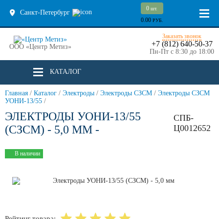
0
шт.
Санкт-Петербург
0.00
РУБ.
Заказать звонок
+7 (812) 640-50-37
ООО «Центр Метиз»
Пн-Пт с 8:30 до 18:00
КАТАЛОГ
Главная
/
Каталог
/
Электроды
/
Электроды СЗСМ
/
Электроды СЗСМ
УОНИ-13/55
/
ЭЛЕКТРОДЫ УОНИ-13/55
СПБ-
(СЗСМ) - 5,0 ММ -
Ц0012652
В наличии
Рейтинг товара: