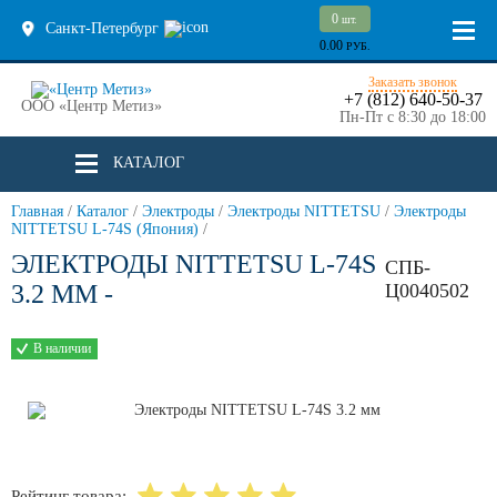
0
шт.
Санкт-Петербург
0.00
РУБ.
Заказать звонок
+7 (812) 640-50-37
ООО «Центр Метиз»
Пн-Пт с 8:30 до 18:00
КАТАЛОГ
Главная
/
Каталог
/
Электроды
/
Электроды NITTETSU
/
Электроды
NITTETSU L-74S (Япония)
/
ЭЛЕКТРОДЫ NITTETSU L-74S
СПБ-
3.2 ММ -
Ц0040502
В наличии
Рейтинг товара: